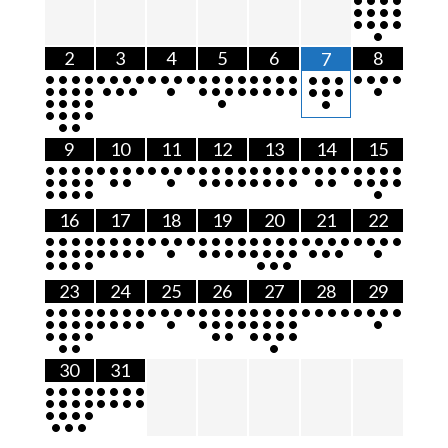
•
•
•
•
•
•
•
•
•
2
3
4
5
6
8
7
•
•
•
•
•
•
•
•
•
•
•
•
•
•
•
•
•
•
•
•
•
•
•
•
•
•
•
•
•
•
•
•
•
•
•
•
•
•
•
•
•
•
•
•
•
•
•
•
•
•
•
•
•
•
•
•
•
•
•
9
10
11
12
13
14
15
•
•
•
•
•
•
•
•
•
•
•
•
•
•
•
•
•
•
•
•
•
•
•
•
•
•
•
•
•
•
•
•
•
•
•
•
•
•
•
•
•
•
•
•
•
•
•
•
•
•
•
•
•
•
16
17
18
19
20
21
22
•
•
•
•
•
•
•
•
•
•
•
•
•
•
•
•
•
•
•
•
•
•
•
•
•
•
•
•
•
•
•
•
•
•
•
•
•
•
•
•
•
•
•
•
•
•
•
•
•
•
•
•
•
•
•
•
23
24
25
26
27
28
29
•
•
•
•
•
•
•
•
•
•
•
•
•
•
•
•
•
•
•
•
•
•
•
•
•
•
•
•
•
•
•
•
•
•
•
•
•
•
•
•
•
•
•
•
•
•
•
•
•
•
•
•
•
•
•
•
•
•
•
30
31
•
•
•
•
•
•
•
•
•
•
•
•
•
•
•
•
•
•
•
•
•
•
•