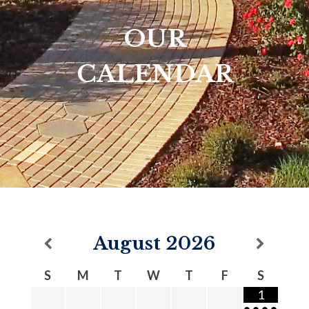
OUR
CALENDAR
August
2026
S
M
T
W
T
F
S
1
•
•
•
•